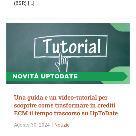
(BSR) [...]
Una guida e un video-tutorial per
scoprire come trasformare in crediti
ECM il tempo trascorso su UpToDate
Agosto 30, 2024
|
Notizie