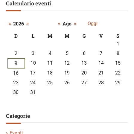
Calendario eventi
«
»
«
»
2026
Ago
Oggi
D
L
M
M
G
V
S
A
1
calendar
2
3
4
5
6
7
8
of
events
10
11
12
13
14
15
9
17
18
19
20
21
22
16
23
24
25
26
27
28
29
30
31
Categorie
Eventi