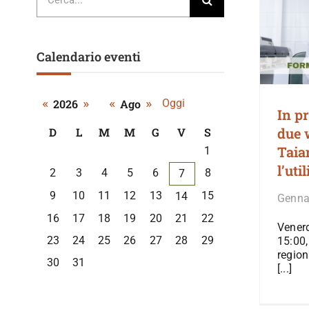
per:
Calendario eventi
«
»
«
»
2026
Ago
Oggi
In p
due 
D
L
M
M
G
V
S
A
Taia
1
calendar
l’uti
2
3
4
5
6
8
of
7
events
9
10
11
12
13
15
14
Genna
16
17
18
19
20
21
22
Venerd
23
24
25
26
27
28
29
15:00,
region
30
31
[...]