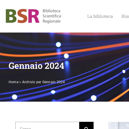
Salta
al
contenuto
La biblioteca
Ris
Gennaio 2024
Home
»
Archivio per Gennaio 2024
Cerca