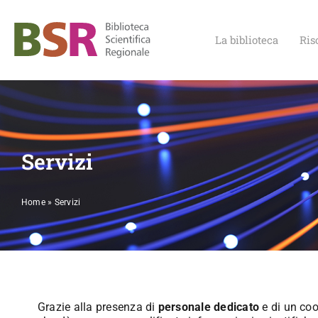
Salta
al
contenuto
La biblioteca
Ris
Servizi
Home
»
Servizi
Grazie alla presenza di
personale dedicato
e di un coo